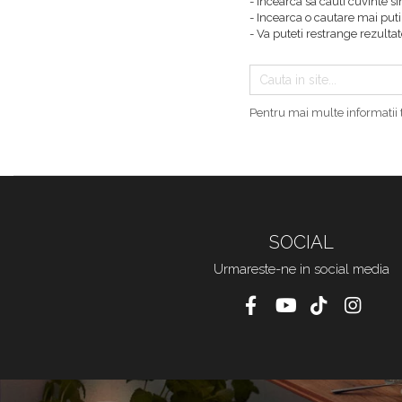
- Incearca sa cauti cuvinte s
- Incearca o cautare mai puti
- Va puteti restrange rezultat
Pentru mai multe informatii 
SOCIAL
Urmareste-ne in social media