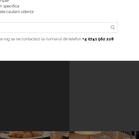
imple
n specifica
ele cautarii ulterior
te rog sa ne contactezi la numarul de telefon
+4 0741 562 228